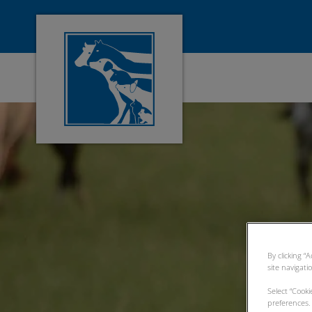
Homepage Tierarztpraxis Gettorf
By clicking “
site navigati
Select “Cook
preferences. 