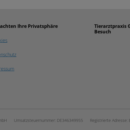
 achten Ihre Privatsphäre
Tierarztpraxis 
Besuch
kies
enschutz
ressum
GmbH
Umsatzsteuernummer:
DE346349955
Registrierte Adresse: