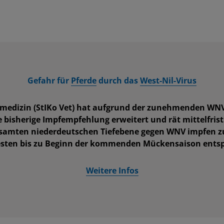
Gefahr für
Pferde
durch das
West-Nil-Virus
medizin (StIKo Vet) hat aufgrund der zunehmenden WNV
 bisherige Impfempfehlung erweitert und rät mittelfristi
esamten niederdeutschen Tiefebene gegen WNV impfen zu 
esten bis zu Beginn der kommenden Mückensaison ents
Weitere Infos