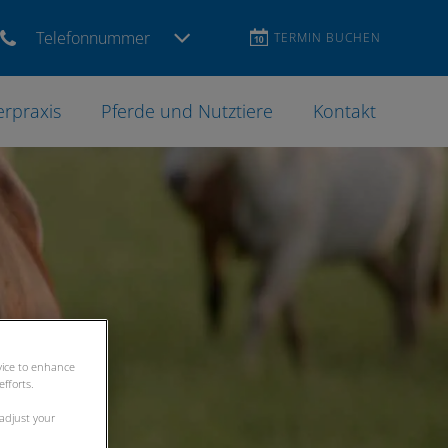
Telefonnummer
TERMIN BUCHEN
erpraxis
Pferde und Nutztiere
Kontakt
evice to enhance
fforts.
 adjust your