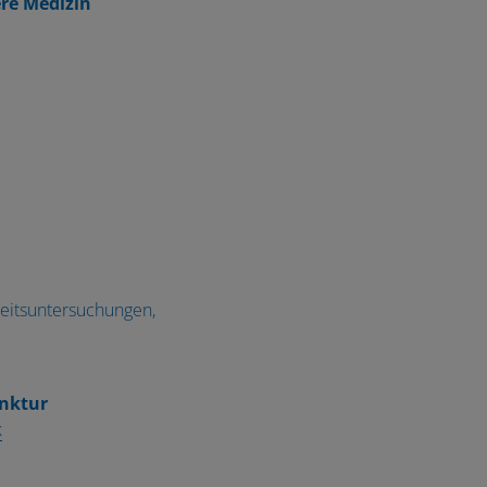
re Medizin
gkeitsuntersuchungen,
nktur
k