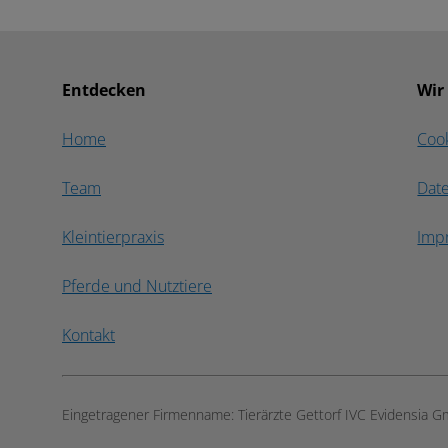
Entdecken
Wir
Home
Coo
Team
Dat
Kleintierpraxis
Imp
Pferde und Nutztiere
Kontakt
Eingetragener Firmenname:
Tierärzte Gettorf IVC Evidensia 