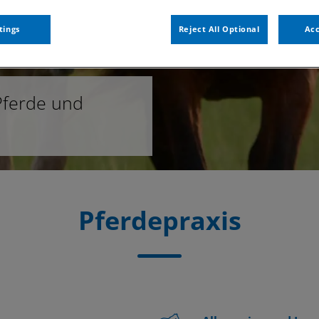
tings
Reject All Optional
Acc
Pferde und
Pferdepraxis