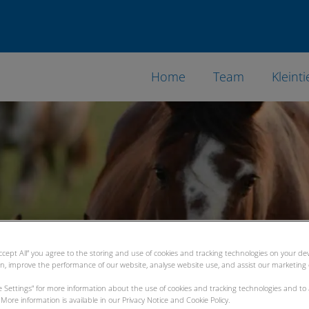
Home
Team
Kleinti
Accept All” you agree to the storing and use of cookies and tracking technologies on your d
on, improve the performance of our website, analyse website use, and assist our marketing e
ie Settings” for more information about the use of cookies and tracking technologies and to
More information is available in our Privacy Notice and Cookie Policy.