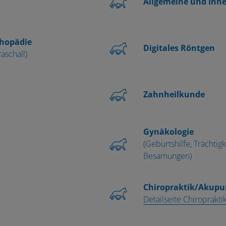
Allgemeine und Inne
hopädie
Digitales Röntgen
aschall)
Zahnheilkunde
Gynäkologie
(Geburtshilfe, Trächti
Besamungen)
Chiropraktik/Akupu
Detailseite Chiroprakti