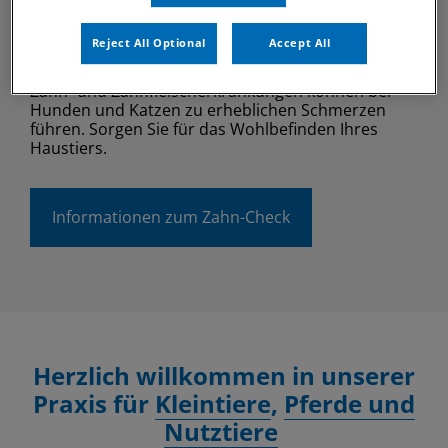
50 % der Haustiere leiden still
an Zahnproblemen
Reject All Optional
Accept All
Zahn- und Zahnfleischerkrankungen können bei
Hunden und Katzen zu erheblichen Schmerzen
führen. Sorgen Sie für das Wohlbefinden Ihres
Haustiers.
Informationen zum Zahn-Check
Herzlich willkommen in unserer
Praxis für
Kleintiere
,
Pferde und
Nutztiere