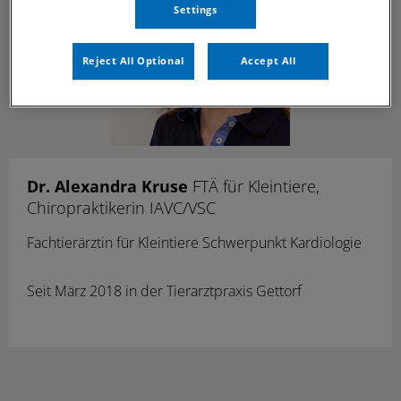
Settings
Reject All Optional
Accept All
Dr. Alexandra Kruse
FTÄ für Kleintiere,
Chiropraktikerin IAVC/VSC
Fachtierärztin für Kleintiere Schwerpunkt Kardiologie
Seit März 2018 in der Tierarztpraxis Gettorf